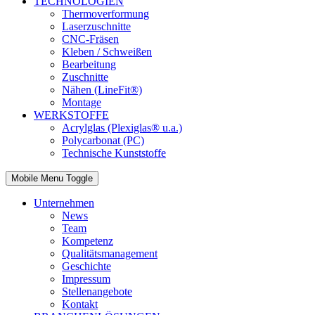
TECHNOLOGIEN
Thermoverformung
Laserzuschnitte
CNC-Fräsen
Kleben / Schweißen
Bearbeitung
Zuschnitte
Nähen (LineFit®)
Montage
WERKSTOFFE
Acrylglas (Plexiglas® u.a.)
Polycarbonat (PC)
Technische Kunststoffe
Mobile Menu Toggle
Unternehmen
News
Team
Kompetenz
Qualitätsmanagement
Geschichte
Impressum
Stellenangebote
Kontakt