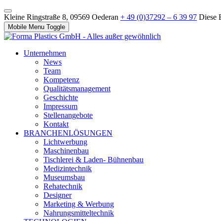
Kleine Ringstraße 8, 09569 Oederan
+ 49 (0)37292 – 6 39 97
Diese 
Mobile Menu Toggle
Unternehmen
News
Team
Kompetenz
Qualitätsmanagement
Geschichte
Impressum
Stellenangebote
Kontakt
BRANCHENLÖSUNGEN
Lichtwerbung
Maschinenbau
Tischlerei & Laden- Bühnenbau
Medizintechnik
Museumsbau
Rehatechnik
Designer
Marketing & Werbung
Nahrungsmitteltechnik