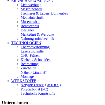
BRANCHENLÖSUNGEN
Lichtwerbung
Maschinenbau
Tischlerei & Laden- Bühnenbau
Medizintechnik
Museumsbau
Rehatechnik
Designer
Marketing & Werbung
Nahrungsmitteltechnik
TECHNOLOGIEN
Thermoverformung
Laserzuschnitte
CNC-Fräsen
Kleben / Schweißen
Bearbeitung
Zuschnitte
Nähen (LineFit®)
Montage
WERKSTOFFE
Acrylglas (Plexiglas® u.a.)
Polycarbonat (PC)
Technische Kunststoffe
Unternehmen