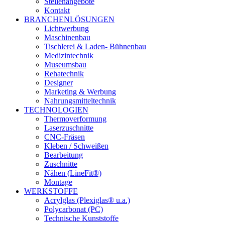
Stellenangebote
Kontakt
BRANCHENLÖSUNGEN
Lichtwerbung
Maschinenbau
Tischlerei & Laden- Bühnenbau
Medizintechnik
Museumsbau
Rehatechnik
Designer
Marketing & Werbung
Nahrungsmitteltechnik
TECHNOLOGIEN
Thermoverformung
Laserzuschnitte
CNC-Fräsen
Kleben / Schweißen
Bearbeitung
Zuschnitte
Nähen (LineFit®)
Montage
WERKSTOFFE
Acrylglas (Plexiglas® u.a.)
Polycarbonat (PC)
Technische Kunststoffe