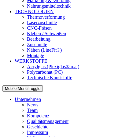
Marketing & Werbung
Nahrungsmitteltechnik
TECHNOLOGIEN
Thermoverformung
Laserzuschnitte
CNC-Fräsen
Kleben / Schweißen
Bearbeitung
Zuschnitte
Nähen (LineFit®)
Montage
WERKSTOFFE
Acrylglas (Plexiglas® u.a.)
Polycarbonat (PC)
Technische Kunststoffe
Mobile Menu Toggle
Unternehmen
News
Team
Kompetenz
Qualitätsmanagement
Geschichte
Impressum